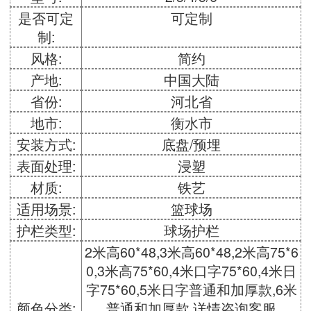
是否可定
可定制
制:
风格:
简约
产地:
中国大陆
省份:
河北省
地市:
衡水市
安装方式:
底盘/预埋
表面处理:
浸塑
材质:
铁艺
适用场景:
篮球场
护栏类型:
球场护栏
2米高60*48,3米高60*48,2米高75*6
0,3米高75*60,4米口字75*60,4米日
字75*60,5米日字普通和加厚款,6米
颜色分类:
普通和加厚款,详情咨询客服