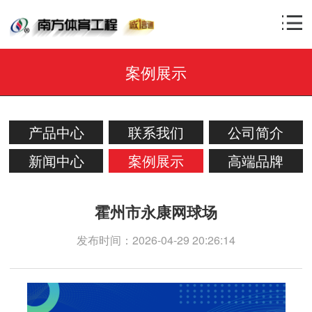
案例展示
产品中心
联系我们
公司简介
新闻中心
案例展示
高端品牌
霍州市永康网球场
发布时间：2026-04-29 20:26:14