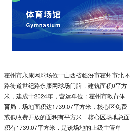
霍州市永康网球场位于山西省临汾市霍州市北环
路街道世纪路永康网球场门牌，建筑面积0平方
米，建成于2024年，营运单位：霍州市教育体
育局，场地面积达1739.07平方米，核心区免费
或低收费开放的面积有平方米，核心区场地总面
积有1739.07平方米，是该场地的上级主管单