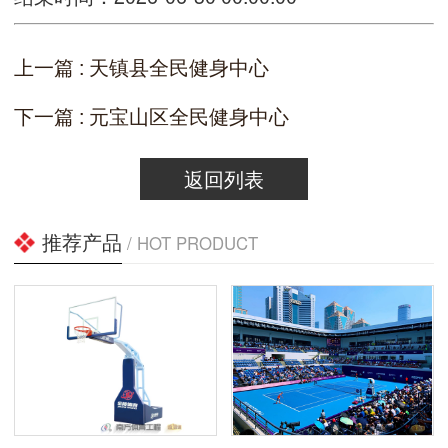
上一篇 : 天镇县全民健身中心
下一篇 : 元宝山区全民健身中心
返回列表
推荐产品
/ HOT PRODUCT