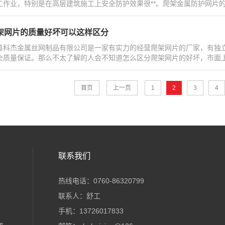
作业，特别是在高层建筑施工上安全防护效果很**。爬架金属防护网片的使用可,
架网片的质量好坏可以这样区分
县科杰金属丝网制品有限公司是一家有实力的经营爬架网片的厂家，有独
全质量保证。那么不太了解的人会不知道怎么区分爬架网片的好坏，市面上的价格质
首页
上一页
1
2
3
4
联系我们
热线电话：0760-86320799
联系人：舒工
手机：13726017833