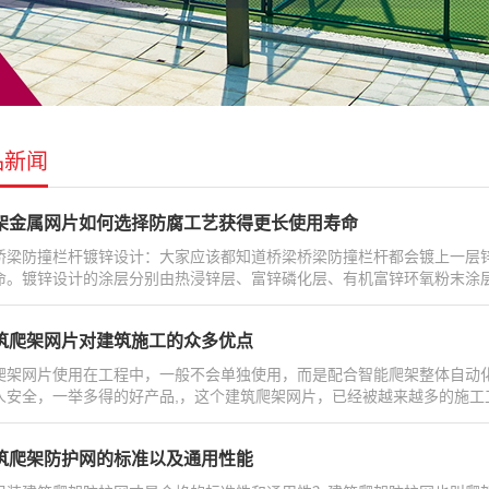
品新闻
架金属网片如何选择防腐工艺获得更长使用寿命
桥梁防撞栏杆镀锌设计：大家应该都知道桥梁桥梁防撞栏杆都会镀上一层
命。镀锌设计的涂层分别由热浸锌层、富锌磷化层、有机富锌环氧粉末涂层和聚酯“
筑爬架网片对建筑施工的众多优点
爬架网片使用在工程中，一般不会单独使用，而是配合智能爬架整体自动
人安全，一举多得的好产品,，这个建筑爬架网片，已经被越来越多的施工工地所使
筑爬架防护网的标准以及通用性能