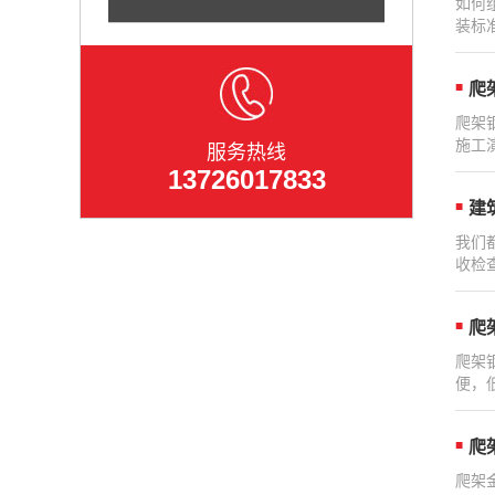
如何
装标
爬
爬架
施工
服务热线
13726017833
建
我们
收检
爬
爬架
便，
爬
爬架