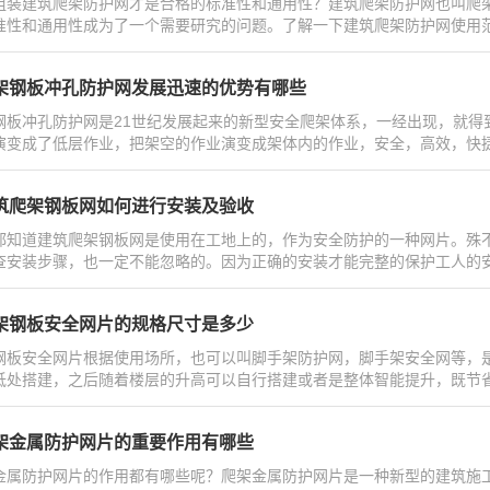
组装建筑爬架防护网才是合格的标准性和通用性？建筑爬架防护网也叫爬
准性和通用性成为了一个需要研究的问题。了解一下建筑爬架防护网使用范围广的原
架钢板冲孔防护网发展迅速的优势有哪些
钢板冲孔防护网是21世纪发展起来的新型安全爬架体系，一经出现，就得
演变成了低层作业，把架空的作业演变成架体内的作业，安全，高效，快捷成为现,
筑爬架钢板网如何进行安装及验收
都知道建筑爬架钢板网是使用在工地上的，作为安全防护的一种网片。殊
查安装步骤，也一定不能忽略的。因为正确的安装才能完整的保护工人的安全，安全
架钢板安全网片的规格尺寸是多少
钢板安全网片根据使用场所，也可以叫脚手架防护网，脚手架安全网等，
低处搭建，之后随着楼层的升高可以自行搭建或者是整体智能提升，既节省了材料，
架金属防护网片的重要作用有哪些
金属防护网片的作用都有哪些呢？爬架金属防护网片是一种新型的建筑施